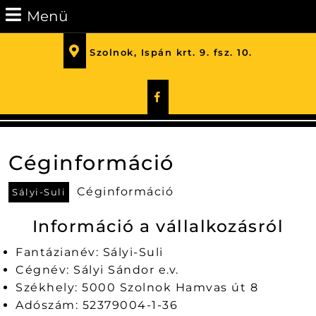
Skip
Menü
Menü
to
content
Szolnok, Ispán krt. 9. fsz. 10.
Skip
to
Facebook
Content
Céginformáció
Céginformáció
Sályi-Suli
Információ a vállalkozásról
Fantázianév: Sályi-Suli
Cégnév: Sályi Sándor e.v.
Székhely: 5000 Szolnok Hamvas út 8
Adószám: 52379004-1-36