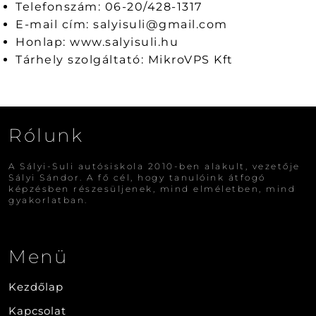
Telefonszám: 06-20/428-1317
E-mail cím:
salyisuli@gmail.com
Honlap: www.salyisuli.hu
Tárhely szolgáltató: MikroVPS Kft
Rólunk
A Sályi-Suli autósiskola 2010-ben alakult, vezetője
Sályi Sándor. A fő cél, hogy tanulóink átfogó
képzésben részesüljenek, mind elméletben, mind
gyakorlatban.
Menü
Kezdőlap
Kapcsolat