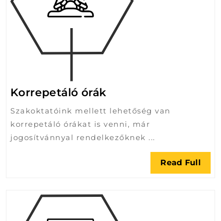
Korrepetáló
Korrepetáló órák
órák
Szakoktatóink mellett lehetőség van
korrepetáló órákat is venni, már
jogosítvánnyal rendelkezőknek ...
Rea
Read Full
Full