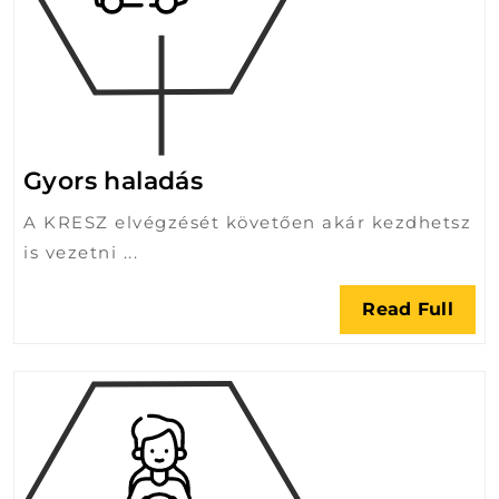
Gyors
Gyors haladás
haladás
A KRESZ elvégzését követően akár kezdhetsz
is vezetni ...
Rea
Read Full
Full