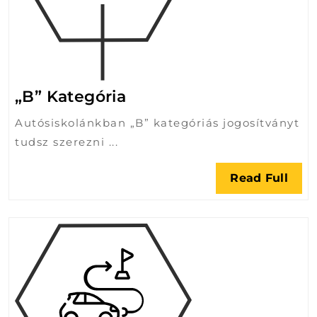
„B”
„B” Kategória
Kategória
Autósiskolánkban „B” kategóriás jogosítványt
tudsz szerezni ...
Rea
Read Full
Full