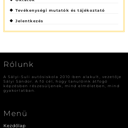
Tevékenységi mutatók és tájékoztató
Jelentkezés
Rólunk
A Sályi-Suli autósiskola 2010-ben alakult, vezetője
Sályi Sándor. A fő cél, hogy tanulóink átfogó
képzésben részesüljenek, mind elméletben, mind
gyakorlatban.
Menü
Kezdőlap