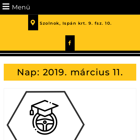
Skip
Menü
Menü
to
content
Szolnok, Ispán krt. 9. fsz. 10.
Skip
to
Facebook
Content
Nap:
2019. március 11.