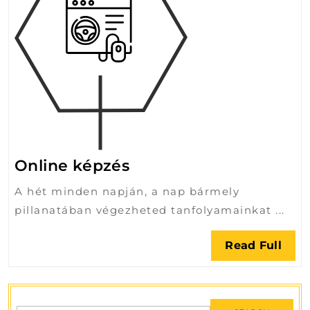
Online
Online képzés
képzés
A hét minden napján, a nap bármely
pillanatában végezheted tanfolyamainkat ...
Rea
Read Full
Full
Search